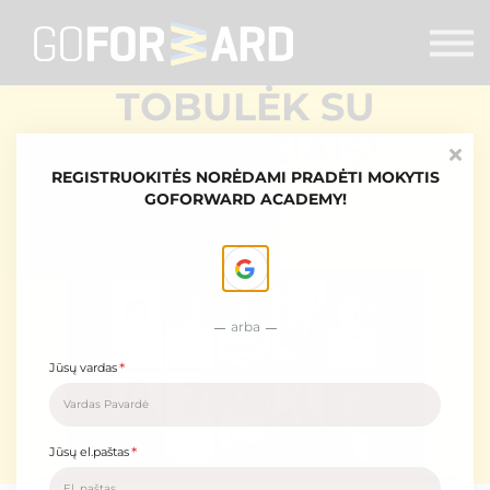
Mokymai
Seminarai
Lektoriai
TOBULĖK SU
Partnerių turinys
GERIAUSIAIS!
Prisijungti
REGISTRUOKITĖS NORĖDAMI PRADĖTI MOKYTIS
GOFORWARD ACADEMY!
Go Forward Academy skirta balanso siekiančiam žmogui. Čia rasi
mokymus darbui, gerai savijautai bei savirealizacijai.
arba
*
Jūsų vardas
*
Jūsų el.paštas