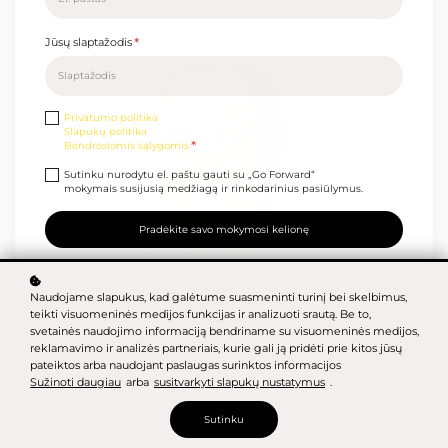
*
Jūsų slaptažodis
Privatumo politika
Slapukų politika
*
Bendrosiomis sąlygomis
Sutinku nurodytu el. paštu gauti su „Go Forward“
mokymais susijusią medžiagą ir rinkodarinius pasiūlymus.
Pradėkite savo mokymosi kelionę
Prisijungti su savo paskyra
Pamiršote slaptažodį?
Naudojame slapukus, kad galėtume suasmeninti turinį bei skelbimus,
BADAVIMAS - SVEIKOS GYVENSENOS DRAUGAS
teikti visuomeninės medijos funkcijas ir analizuoti srautą. Be to,
AR PRIEŠAS?
svetainės naudojimo informaciją bendriname su visuomeninės medijos,
reklamavimo ir analizės partneriais, kurie gali ją pridėti prie kitos jūsų
Šioje paskaitoje sužinosite, kokios yra svorio augimo priežastys,
pateiktos arba naudojant paslaugas surinktos informacijos
kokios yra protarpinio badavimo strategijos ir nauda, kaip pasiruošti
Sužinoti daugiau
arba
susitvarkyti slapukų nustatymus
.
badavimui.
Sutinku