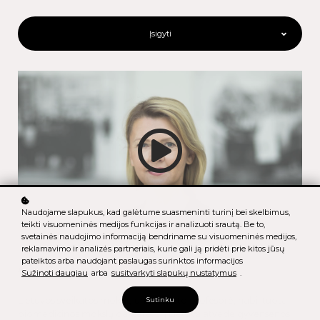
Įsigyti
Naudojame slapukus, kad galėtume suasmeninti turinį bei skelbimus,
teikti visuomeninės medijos funkcijas ir analizuoti srautą. Be to,
svetainės naudojimo informaciją bendriname su visuomeninės medijos,
reklamavimo ir analizės partneriais, kurie gali ją pridėti prie kitos jūsų
pateiktos arba naudojant paslaugas surinktos informacijos
APIE RAMUNĘ KALĖDIENĘ
Sužinoti daugiau
arba
susitvarkyti slapukų nustatymus
.
Lietuvos sveikatos mokslų universiteto profesorė, habilituota
Sutinku
biomedicinos mokslų daktarė. Ji į Lietuvą atvedė gyvensenos