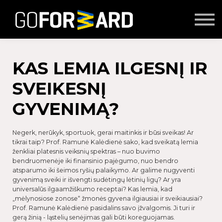
Mokymai
Seminarai
Lektoriai
Partnerių turinys
KAS LEMIA ILGESNĮ IR
Prisijungti
SVEIKESNĮ
GYVENIMĄ?
Negerk, nerūkyk, sportuok, gerai maitinkis ir būsi sveikas! Ar
tikrai taip? Prof. Ramunė Kalėdienė sako, kad sveikatą lemia
ženkliai platesnis veiksnių spektras – nuo buvimo
bendruomenėje iki finansinio pajėgumo, nuo bendro
atsparumo iki šeimos ryšių palaikymo. Ar galime nugyventi
gyvenimą sveiki ir išvengti sudėtingų lėtinių ligų? Ar yra
universalūs ilgaamžiškumo receptai? Kas lemia, kad
„mėlynosiose zonose“ žmonės gyvena ilgiausiai ir sveikiausiai?
Prof. Ramunė Kalėdienė pasidalins savo įžvalgomis. Ji turi ir
gerą žinią - ląstelių senėjimas gali būti koreguojamas.