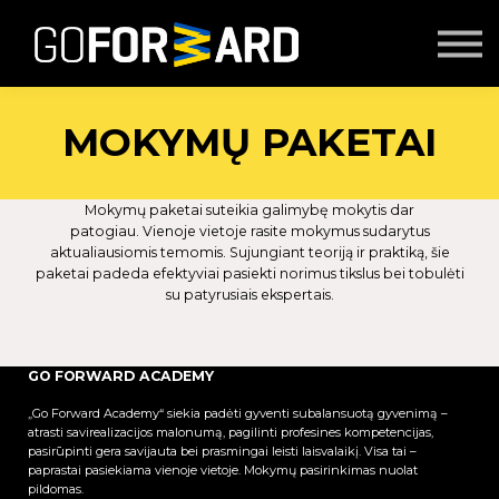
Mokymai
Seminarai
Lektoriai
Partnerių turinys
MOKYMŲ PAKETA
I
Prisijungti
Mokymų paketai suteikia galimybę mokytis dar
patogiau. Vienoje vietoje rasite mokymus sudarytus
aktualiausiomis temomis. Sujungiant teoriją ir praktiką, šie
paketai padeda efektyviai pasiekti norimus tikslus bei tobulėti
su patyrusiais ekspertais.
GO FORWARD ACADEMY
„Go Forward Academy“ siekia padėti gyventi subalansuotą gyvenimą –
atrasti savirealizacijos malonumą, pagilinti profesines kompetencijas,
pasirūpinti gera savijauta bei prasmingai leisti laisvalaikį. Visa tai –
paprastai pasiekiama vienoje vietoje. Mokymų pasirinkimas nuolat
pildomas.