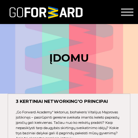
Mokymai
Seminarai
Lektoriai
Partnerių turinys
Prisijungti
ĮDOMU
3 KERTINIAI NETWORKING'O PRINCIPAI
„Go Forward Academy“ lektorius, biohakeris Vitalijus Majorovas
įsitikinęs – pasirūpinti geresne sveikata imantis keleto paprastų
įpročių gali kiekvienas. Tačiau nuo ko reikėtų pradėti? Kaip
nepasiklysti tarp daugybės skirtingų sveikatinimo idėjų? Kokie
trys baziniai dalykai gali iš pagrindų pakeisti mūsų gyvenimą?