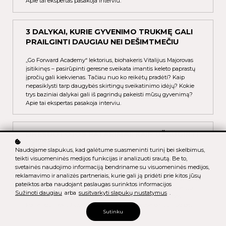
Apie tai ekspertas pasakoja interviu.
3 DALYKAI, KURIE GYVENIMO TRUKMĘ GALI
PRAILGINTI DAUGIAU NEI DEŠIMTMEČIU
„Go Forward Academy“ lektorius, biohakeris Vitalijus Majorovas
įsitikinęs – pasirūpinti geresne sveikata imantis keleto paprastų
įpročių gali kiekvienas. Tačiau nuo ko reikėtų pradėti? Kaip
nepasiklysti tarp daugybės skirtingų sveikatinimo idėjų? Kokie
trys baziniai dalykai gali iš pagrindų pakeisti mūsų gyvenimą?
Apie tai ekspertas pasakoja interviu.
DRESUOTOJOS PATARIMAI: KAIP UŽAUGINTI
LAIMINGĄ IR IŠAUKLĖTĄ ŠUNĮ
Naudojame slapukus, kad galėtume suasmeninti turinį bei skelbimus,
teikti visuomeninės medijos funkcijas ir analizuoti srautą. Be to,
Šunelis namuose – didelis džiaugsmas, tačiau kartais gali virsti ir
svetainės naudojimo informaciją bendriname su visuomeninės medijos,
tikru galvos skausmu, jei prieš įsigyjant ar priglaudžiant nė kiek
reklamavimo ir analizės partneriais, kurie gali ją pridėti prie kitos jūsų
nepasidomėsite šuns elgesio ir mąstymo ypatumais. „Go Forward
pateiktos arba naudojant paslaugas surinktos informacijos
Academy“ lektorė, šunų dresuotoja Diana Makarovaitė interviu
Sužinoti daugiau
arba
susitvarkyti slapukų nustatymus
.
pasakoja, kaip išsirinkti sau tinkantį šunį, kodėl daugybės
komandų mokyti visai nebūtina, ką svarbiausia daryti nuo pat
Sutinku
pirmos dienos namuose, ką iš tiesų reiškia augintinio socializacija
ir kokias pagrindines klaidas daro šunų šeimininkai.