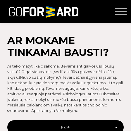
Mokymai
Seminarai
Lektoriai
Partnerių turinys
AR MOKAME
Prisijungti
TINKAMAI BAUSTI?
Ar teko matyti, kaip sakoma, „tėvams ant galvos užsilipusių
vaikų“? O gal vienas toks „sėdi“ ant Jūsų galvos ir dėl to Jūsų
akys užkliuvo už šių mokymų? Tėvai dažnai išgyvena jausmą,
kad nežino, kur yra riba tarp meilės vaikui ir griežtumo. Iš to gali
kilti daug problemų. Tėvai nereaguoja, kai reikėtų arba,
atvirkščiai, reaguoja perdėtai. Psichologės Lauros Dubosaitės
įsitikimu, reikia mokytis ir mokėti bausti priimtinomis formomis,
mažiausiai žalojančiomis vaiką, netaikant psichologinio
smurtavimo. Apie tai ir yra šie mokymai.
Įsigyti