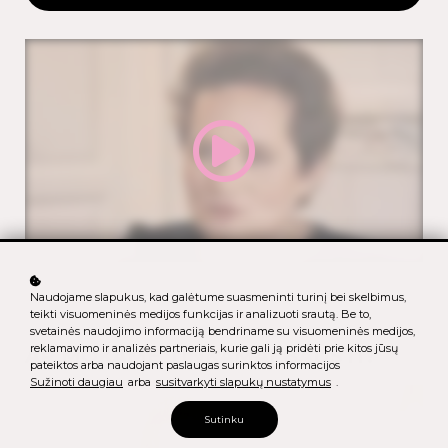
Naudojame slapukus, kad galėtume suasmeninti turinį bei skelbimus,
teikti visuomeninės medijos funkcijas ir analizuoti srautą. Be to,
svetainės naudojimo informaciją bendriname su visuomeninės medijos,
reklamavimo ir analizės partneriais, kurie gali ją pridėti prie kitos jūsų
AR MOKAME TINKAMAI BAUSTI?
pateiktos arba naudojant paslaugas surinktos informacijos
Sužinoti daugiau
arba
susitvarkyti slapukų nustatymus
.
Sutinku