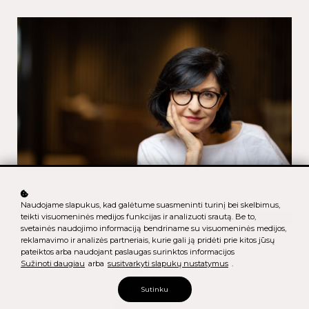
Naudojame slapukus, kad galėtume suasmeninti turinį bei skelbimus,
DOVANA: TAVO GYVENIMO
teikti visuomeninės medijos funkcijas ir analizuoti srautą. Be to,
nemokamas
SCENARIJUS
svetainės naudojimo informaciją bendriname su visuomeninės medijos,
reklamavimo ir analizės partneriais, kurie gali ją pridėti prie kitos jūsų
pateiktos arba naudojant paslaugas surinktos informacijos
Sužinoti daugiau
arba
susitvarkyti slapukų nustatymus
.
Sutinku