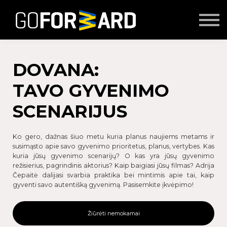
Mokymai
Seminarai
Lektoriai
Partnerių turinys
DOVANA:
Prisijungti
TAVO GYVENIMO
SCENARIJUS
Ko gero, dažnas šiuo metu kuria planus naujiems metams ir
susimąsto apie savo gyvenimo prioritetus, planus, vertybes. Kas
kuria jūsų gyvenimo scenarijų? O kas yra jūsų gyvenimo
režisierius, pagrindinis aktorius? Kaip baigiasi jūsų filmas? Adrija
Čepaitė dalijasi svarbia praktika bei mintimis apie tai, kaip
gyventi savo autentišką gyvenimą. Pasisemkite įkvėpimo!
Žiūrėti nemokamai