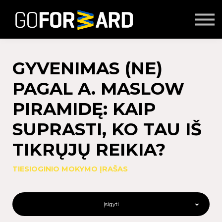
Mokymai
Seminarai
Lektoriai
Partnerių turinys
GYVENIMAS (NE)
Prisijungti
PAGAL A. MASLOW
PIRAMIDĘ: KAIP
SUPRASTI, KO TAU IŠ
TIKRŲJŲ REIKIA?
TIESIOGINIO MOKYMO ĮRAŠAS
Įsigyti