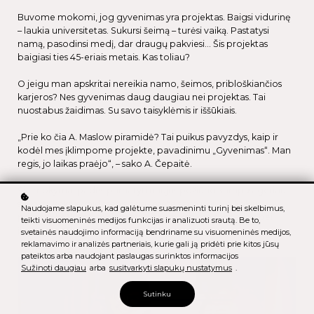
Buvome mokomi, jog gyvenimas yra projektas. Baigsi vidurinę
– laukia universitetas. Sukursi šeimą – turėsi vaiką. Pastatysi
namą, pasodinsi medį, dar draugų pakviesi… Šis projektas
baigiasi ties 45-eriais metais. Kas toliau?
O jeigu man apskritai nereikia namo, šeimos, pribloškiančios
karjeros? Nes gyvenimas daug daugiau nei projektas. Tai
nuostabus žaidimas. Su savo taisyklėmis ir iššūkiais.
„Prie ko čia A. Maslow piramidė? Tai puikus pavyzdys, kaip ir
kodėl mes įklimpome projekte, pavadinimu „Gyvenimas“. Man
regis, jo laikas praėjo“, – sako A. Čepaitė.
Šie mokymai padės pamatyti naujus požiūrio kampus, geriau
suvokti, kokius vaidmenis prisiėmėte savo noru, o kokius
Naudojame slapukus, kad galėtume suasmeninti turinį bei skelbimus,
primetė kažkieno seniai parašytas gyvenimo scenarijus bei
teikti visuomeninės medijos funkcijas ir analizuoti srautą. Be to,
įkvėps paieškoti atsakymų, ko iš tiesų norite JŪS.
svetainės naudojimo informaciją bendriname su visuomeninės medijos,
reklamavimo ir analizės partneriais, kurie gali ją pridėti prie kitos jūsų
pateiktos arba naudojant paslaugas surinktos informacijos
Sužinoti daugiau
arba
susitvarkyti slapukų nustatymus
.
Sutinku