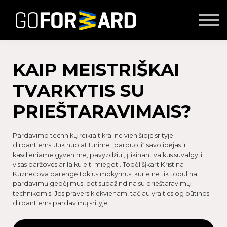
Mokymai
Seminarai
Lektoriai
Partnerių turinys
KAIP MEISTRIŠKAI
Prisijungti
TVARKYTIS SU
PRIEŠTARAVIMAIS?
Pardavimo technikų reikia tikrai ne vien šioje srityje
dirbantiems. Juk nuolat turime „parduoti“ savo idėjas ir
kasdieniame gyvenime, pavyzdžiui, įtikinant vaikus suvalgyti
visas daržoves ar laiku eiti miegoti. Todėl šįkart Kristina
Kuznecova parengė tokius mokymus, kurie ne tik tobulina
pardavimų gebėjimus, bet supažindina su prieštaravimų
technikomis. Jos pravers kiekvienam, tačiau yra tiesiog būtinos
dirbantiems pardavimų srityje.