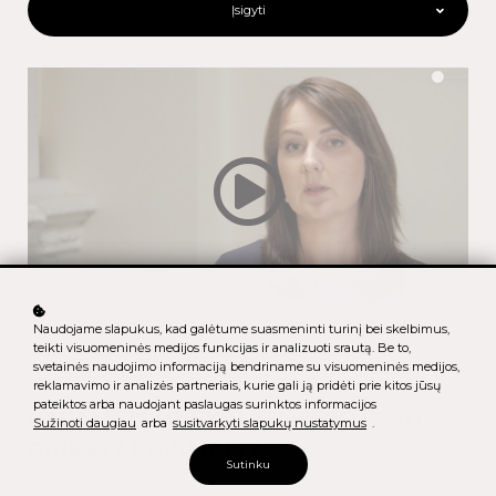
Įsigyti
Naudojame slapukus, kad galėtume suasmeninti turinį bei skelbimus,
teikti visuomeninės medijos funkcijas ir analizuoti srautą. Be to,
svetainės naudojimo informaciją bendriname su visuomeninės medijos,
reklamavimo ir analizės partneriais, kurie gali ją pridėti prie kitos jūsų
pateiktos arba naudojant paslaugas surinktos informacijos
KAIP MEISTRIŠKAI TVARKYTIS SU
Sužinoti daugiau
arba
susitvarkyti slapukų nustatymus
.
PRIEŠTARAVIMAIS?
Sutinku