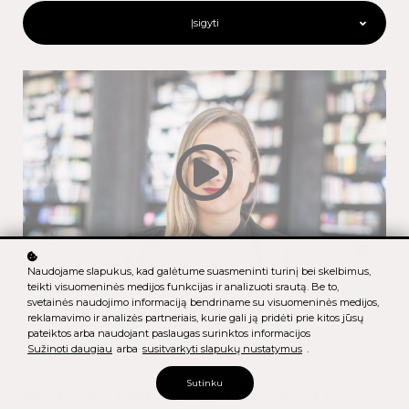
Įsigyti
Naudojame slapukus, kad galėtume suasmeninti turinį bei skelbimus,
teikti visuomeninės medijos funkcijas ir analizuoti srautą. Be to,
svetainės naudojimo informaciją bendriname su visuomeninės medijos,
reklamavimo ir analizės partneriais, kurie gali ją pridėti prie kitos jūsų
pateiktos arba naudojant paslaugas surinktos informacijos
Sužinoti daugiau
arba
susitvarkyti slapukų nustatymus
.
Sutinku
APIE DR. DALIĄ BAGDŽIŪNAITĘ