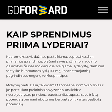
Mokymai
Seminarai
Lektoriai
Partnerių turinys
KAIP SPRENDIMUS
Prisijungti
PRIIMA LYDERIAI?
Neuro
mokslas
vis dažniau pasitelkiamas suprasti kasdien
priimamus sprendimus, plečiant savęs pažinimo ir augimo
galimybes. Šiuose mokymuose žvelgiama į lyderystę, darbinius
santykius ir komandos ryšių kūrimą, koncentruojantis į
pagrindinius smegenų veiklos principus.
Mokymų metu Dalia, taikydama teorines neuromokslo žinias ir
jas perteikiant praktiniais pavyzdžiais, atskleidžia
neurolyderystės principus, padėsiančius suprasti savo ir kitų
potencialą priimant ribotumus bei pastebint kartais paslėptą
potencialą.