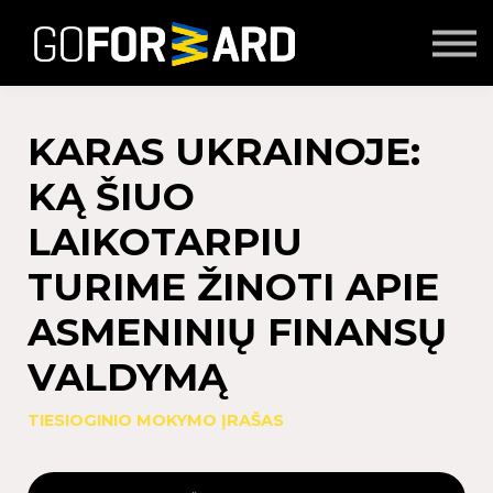
Mokymai
Seminarai
Lektoriai
Partnerių turinys
KARAS UKRAINOJE:
Prisijungti
KĄ ŠIUO
LAIKOTARPIU
TURIME ŽINOTI APIE
ASMENINIŲ FINANSŲ
VALDYMĄ
TIESIOGINIO MOKYMO ĮRAŠAS