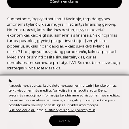
Žiūrėti nemokamai
Suprantame, jog vykstant karui Ukrainoje, tarp daugybės
žmonėms kylančių klausimų yra ir liečiantys finansinę gerovę.
Norima suprasti, koks tikėtinas pastarųjų įvykių poveikis
ekonomikai, kaip elgtis su asmeniniais finansais. Nekilnojamas
turtas, paskolos, grynieji pinigai, investicijos į vertybinius
popierius, auksas ir dar daugiau – kaip suvaldyti kylančias
rizikas? Istorijoje yra buvę daug pamokančių laikotarpių, tad
kviečiame prisiminti pasiteisinusias taisykles, kurias
nemokamame seminare pristatys INVL Šeimos biuro investicijų
strategas Mindaugas Mažeikis.
Naudojame slapukus, kad galėtume suasmeninti turinį bei skelbimus,
teikti visuomeninės medijos funkcijas ir analizuoti srautą. Be to,
svetainės naudojimo informaciją bendriname su visuomeninės medijos,
reklamavimo ir analizės partneriais, kurie gali ją pridėti prie kitos jūsų
pateiktos arba naudojant paslaugas surinktos informacijos
Sužinoti daugiau
arba
susitvarkyti slapukų nustatymus
.
Sutinku