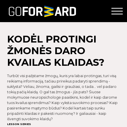
Mokymai
Seminarai
Lektoriai
Partnerių turinys
KODĖL PROTINGI
Prisijungti
ŽMONĖS DARO
KVAILAS KLAIDAS?
Turbūt visi pažįstame žmogų, kuris yra labai protingas, turi visą
reikiamą informaciją, tačiau prireikus padaryti sprendimą -
suklysta? Vėliau, žinoma, gailisi ir graužiasi, o tada… vėl padaro
tokią pačią klaidą. O gal tas žmogus - jūs pats? Šiuose
mokymuose neuropsichologė paaiškins, kodėl ir kaip darome
tuos kvailus sprendimus? Kaip vyksta suvokimo procesas? Kaip
pasirenkame mąstymo būdus? Kodėl kartais taip sunku
pripažinti klaidas ir pakeisti nuomonę? Ir galiausiai - kaip
išvengti suvokimo klaidų?
LESSON SERIES