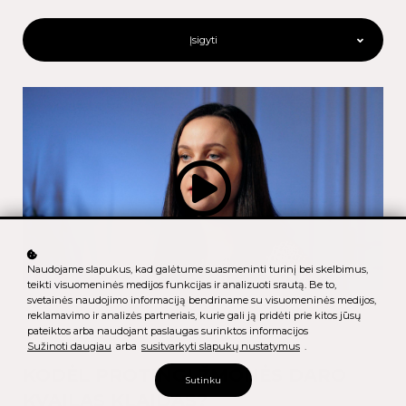
Įsigyti
Naudojame slapukus, kad galėtume suasmeninti turinį bei skelbimus,
teikti visuomeninės medijos funkcijas ir analizuoti srautą. Be to,
svetainės naudojimo informaciją bendriname su visuomeninės medijos,
reklamavimo ir analizės partneriais, kurie gali ją pridėti prie kitos jūsų
pateiktos arba naudojant paslaugas surinktos informacijos
Sužinoti daugiau
arba
susitvarkyti slapukų nustatymus
.
KODĖL PROTINGI ŽMONĖS DARO
Sutinku
KVAILAS KLAIDAS?