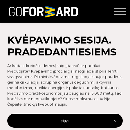
Mokymai
Seminarai
Lektoriai
Partnerių turinys
KVĖPAVIMO SESIJA.
Prisijungti
PRADEDANTIESIEMS
Ar kada atkreipėte dėmesį kaip „siaurai“ ar padrikai
kvėpuojate? Kvėpavimo įpročiai gali netgi labai stipriai lemti
visą gyvenimą. Ritminis kvėpavimas reguliuoja kraujo spaudimą,
gerina cirkuliaciją, aprūpina organus deguonimi, aktyvina
metabolizmą, suteikia energijos ir pakelia nuotaiką. Kai kurios
kvėpavimo praktikos žinomos jau daugiau nei 5 000 metų. Tad
kodėl vis dar nepraktikuojate? Šiuose mokymuose Adrija
Čepaitė išmokys kvėpuoti naujai.
Įsigyti