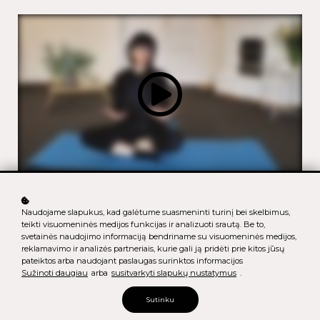
Naudojame slapukus, kad galėtume suasmeninti turinį bei skelbimus,
teikti visuomeninės medijos funkcijas ir analizuoti srautą. Be to,
svetainės naudojimo informaciją bendriname su visuomeninės medijos,
KVĖPAVIMO SESIJA.
reklamavimo ir analizės partneriais, kurie gali ją pridėti prie kitos jūsų
PRADEDANTIESIEMS
pateiktos arba naudojant paslaugas surinktos informacijos
Sužinoti daugiau
arba
susitvarkyti slapukų nustatymus
.
Sutinku