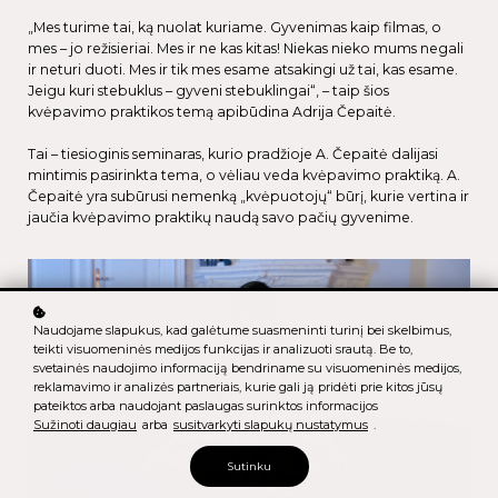
„Mes turime tai, ką nuolat kuriame. Gyvenimas kaip filmas, o
mes – jo režisieriai. Mes ir ne kas kitas! Niekas nieko mums negali
ir neturi duoti. Mes ir tik mes esame atsakingi už tai, kas esame.
Jeigu kuri stebuklus – gyveni stebuklingai“, – taip šios
kvėpavimo praktikos temą apibūdina Adrija Čepaitė.
Tai – tiesioginis seminaras, kurio pradžioje A. Čepaitė dalijasi
mintimis pasirinkta tema, o vėliau veda kvėpavimo praktiką. A.
Čepaitė yra subūrusi nemenką „kvėpuotojų“ būrį, kurie vertina ir
jaučia kvėpavimo praktikų naudą savo pačių gyvenime.
Naudojame slapukus, kad galėtume suasmeninti turinį bei skelbimus,
teikti visuomeninės medijos funkcijas ir analizuoti srautą. Be to,
svetainės naudojimo informaciją bendriname su visuomeninės medijos,
reklamavimo ir analizės partneriais, kurie gali ją pridėti prie kitos jūsų
pateiktos arba naudojant paslaugas surinktos informacijos
Sužinoti daugiau
arba
susitvarkyti slapukų nustatymus
.
Sutinku