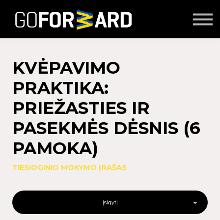
Mokymai
Seminarai
Lektoriai
Partnerių turinys
KVĖPAVIMO
Prisijungti
PRAKTIKA:
PRIEŽASTIES IR
PASEKMĖS DĖSNIS (6
PAMOKA)
TIESIOGINIO MOKYMO ĮRAŠAS
Įsigyti