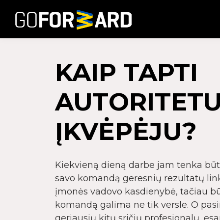
KAIP TAPTI
AUTORITETU
ĮKVĖPĖJU?
Kiekvieną dieną darbe jam tenka būti 
savo komandą geresnių rezultatų lin
įmonės vadovo kasdienybė, tačiau būti
komandą galima ne tik versle. O pasi
geriausių kitų sričių profesionalų, es