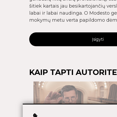
šitiek kartais jau besikartojančių ve
labai ir labai naudinga. O Modesto ges
mokymų metu verta papildomo dėme
Įsigyti
KAIP TAPTI AUTORITE