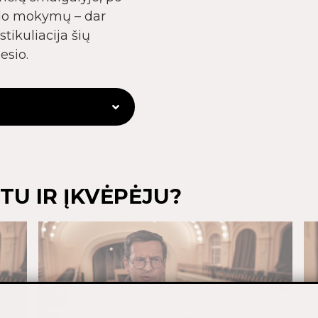
rslo mokymų – dar
tikuliacija šių
sio.
TU IR ĮKVĖPĖJU?