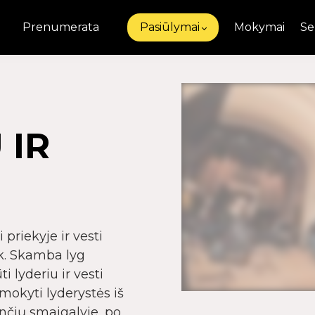
Prenumerata
Pasiūlymai
Mokymai
Se
 IR
priekyje ir vesti
k. Skamba lyg
 lyderiu ir vesti
mokyti lyderystės iš
ančių smaigalyje, po