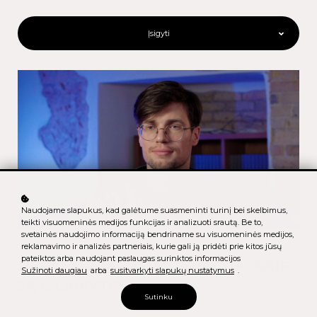
Įsigyti
Naudojame slapukus, kad galėtume suasmeninti turinį bei skelbimus,
teikti visuomeninės medijos funkcijas ir analizuoti srautą. Be to,
svetainės naudojimo informaciją bendriname su visuomeninės medijos,
reklamavimo ir analizės partneriais, kurie gali ją pridėti prie kitos jūsų
pateiktos arba naudojant paslaugas surinktos informacijos
NEPALAUŽIAMA MOTYVACIJA: KAIP
Sužinoti daugiau
arba
susitvarkyti slapukų nustatymus
.
JĄ IŠLAIKYTI?
Sutinku