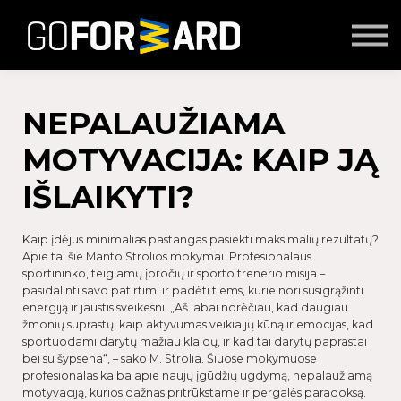
Mokymai
Seminarai
Lektoriai
Partnerių turinys
NEPALAUŽIAMA
Prisijungti
MOTYVACIJA: KAIP JĄ
IŠLAIKYTI?
Kaip įdėjus minimalias pastangas pasiekti maksimalių rezultatų?
Apie tai šie Manto Strolios mokymai. Profesionalaus
sportininko, teigiamų įpročių ir sporto trenerio misija –
pasidalinti savo patirtimi ir padėti tiems, kurie nori susigrąžinti
energiją ir jaustis sveikesni. „Aš labai norėčiau, kad daugiau
žmonių suprastų, kaip aktyvumas veikia jų kūną ir emocijas, kad
sportuodami darytų mažiau klaidų, ir kad tai darytų paprastai
bei su šypsena“, – sako M. Strolia. Šiuose mokymuose
profesionalas kalba apie naujų įgūdžių ugdymą, nepalaužiamą
motyvaciją, kurios dažnas pritrūkstame ir pergalės paradoksą.