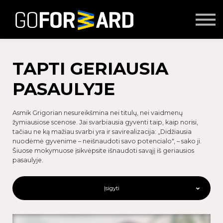
Mokymai
Seminarai
Lektoriai
Partnerių turinys
TAPTI GERIAUSIA
Prisijungti
PASAULYJE
Asmik Grigorian nesureikšmina nei titulų, nei vaidmenų
žymiausiose scenose. Jai svarbiausia gyventi taip, kaip norisi,
tačiau ne ką mažiau svarbi yra ir savirealizacija: „Didžiausia
nuodėmė gyvenime – neišnaudoti savo potencialo", – sako ji.
Šiuose mokymuose įsikvėpsite išnaudoti savąjį iš geriausios
pasaulyje.
Įsigyti