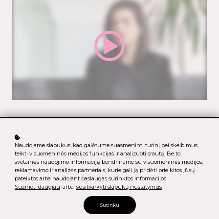
TAPTI GERIAUSIA PASAULYJE
Naudojame slapukus, kad galėtume suasmeninti turinį bei skelbimus,
teikti visuomeninės medijos funkcijas ir analizuoti srautą. Be to,
svetainės naudojimo informaciją bendriname su visuomeninės medijos,
reklamavimo ir analizės partneriais, kurie gali ją pridėti prie kitos jūsų
pateiktos arba naudojant paslaugas surinktos informacijos
Sužinoti daugiau
arba
susitvarkyti slapukų nustatymus
.
Sutinku