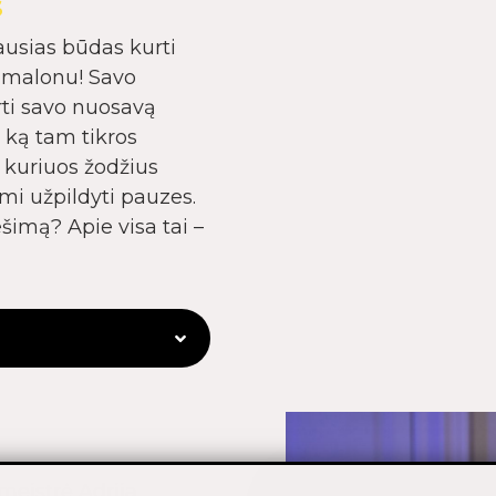
S
iausias būdas kurti
r malonu! Savo
rti savo nuosavą
 ką tam tikros
 kuriuos žodžius
ami užpildyti pauzes.
ešimą? Apie visa tai –
 meistrė Adrija