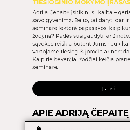
TIESIOGINIO MOKYMO ĮRAŠA
Adrija Čepaitė įsitikinusi: kalba – ger
savo gyvenimą. Be to, tai daryti dar i
seminare lektorė papasakos, kaip ku
žodyną? Padės susigaudyti, ar žinote,
sąvokos reiškia būtent Jums? Juk kai
vartojame tiesiog iš įpročio ar norėd
Kaip tie beverčiai žodžiai keičia pran
seminare.
Įsigyti
APIE ADRIJĄ ČEPAITĘ
Sceninės kalbos, iškalbos ir retorikos