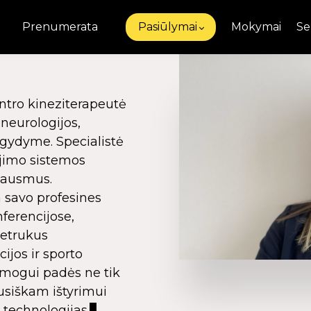
Prenumerata
Pasiūlymai
Mokymai
Se
ntro kineziterapeutė
neurologijos,
 gydyme. Specialistė
ėjimo sistemos
skausmus.
a savo profesines
erencijose,
Netrukus
ijos ir sporto
žmogui padės ne tik
pusiškam ištyrimui
technologijas.
z