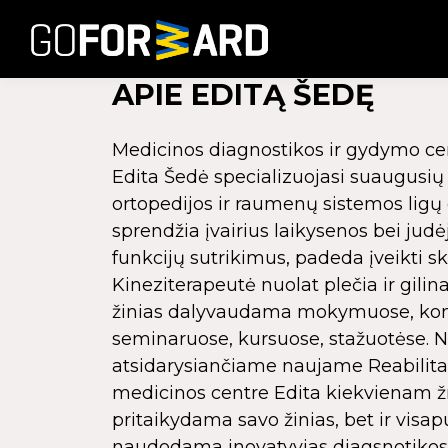
APIE EDITĄ ŠEDĘ
Medicinos diagnostikos ir gydymo ce
Edita Šedė specializuojasi suaugusių 
ortopedijos ir raumenų sistemos ligų
sprendžia įvairius laikysenos bei jud
funkcijų sutrikimus, padeda įveikti 
Kineziterapeutė nuolat plečia ir gilin
žinias dalyvaudama mokymuose, konf
seminaruose, kursuose, stažuotėse. 
atsidarysiančiame naujame Reabilitac
medicinos centre Edita kiekvienam 
pritaikydama savo žinias, bet ir visa
naudodama inovatyvias diagsnotikos 