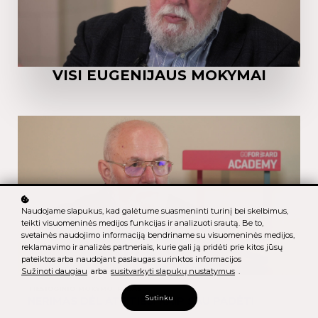
VISI EUGENIJAUS MOKYMAI
Naudojame slapukus, kad galėtume suasmeninti turinį bei skelbimus,
teikti visuomeninės medijos funkcijas ir analizuoti srautą. Be to,
svetainės naudojimo informaciją bendriname su visuomeninės medijos,
reklamavimo ir analizės partneriais, kurie gali ją pridėti prie kitos jūsų
pateiktos arba naudojant paslaugas surinktos informacijos
Sužinoti daugiau
arba
susitvarkyti slapukų nustatymus
.
TIESIOGINIO MOKYMO ĮRAŠAS
Sutinku
NERIMAS DĖL ATEITIES: KAIP SAU PADĖTI