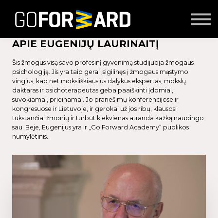
Mokymai
Seminarai
Lektoriai
APIE EUGENIJŲ LAURINAITĮ
Partnerių turinys
Šis žmogus visą savo profesinį gyvenimą studijuoja žmogaus
Prisijungti
psichologiją. Jis yra taip gerai įsigilinęs į žmogaus mąstymo
vingius, kad net moksliškiausius dalykus ekspertas, mokslų
daktaras ir psichoterapeutas geba paaiškinti įdomiai,
suvokiamai, prieinamai. Jo pranešimų konferencijose ir
kongresuose ir Lietuvoje, ir gerokai už jos ribų, klausosi
tūkstančiai žmonių ir turbūt kiekvienas atranda kažką naudingo
sau. Beje, Eugenijus yra ir „Go Forward Academy“ publikos
numylėtinis.