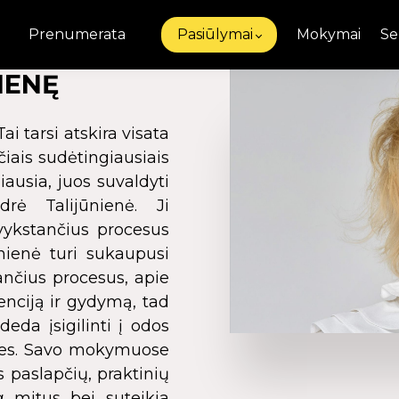
Prenumerata
Pasiūlymai
Mokymai
Se
IENĘ
i tarsi atskira visata
čiais sudėtingiausiais
iausia, juos suvaldyti
rė Talijūnienė. Ji
 vykstančius procesus
nienė turi sukaupusi
ančius procesus, apie
enciją ir gydymą, tad
eda įsigilinti į odos
ybes. Savo mokymuose
s paslapčių, praktinių
g
mitus bei suteikia