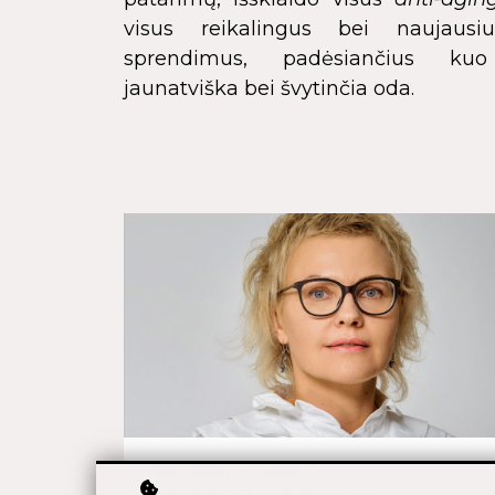
visus reikalingus bei naujausi
sprendimus, padėsiančius kuo
jaunatviška bei švytinčia oda.
PARTNERIO TURINYS