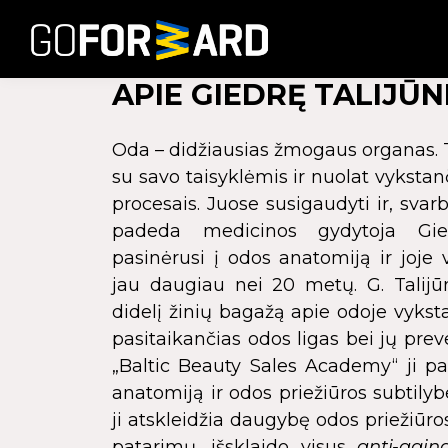
APIE GIEDRĘ TALIJŪN
Oda – didžiausias žmogaus organas. Ta
su savo taisyklėmis ir nuolat vykstan
procesais. Juose susigaudyti ir, svarb
padeda medicinos gydytoja Gied
pasinėrusi į odos anatomiją ir joje
jau daugiau nei 20 metų. G. Talijū
didelį žinių bagažą apie odoje vykst
pasitaikančias odos ligas bei jų prev
„Baltic Beauty Sales Academy“ ji pad
anatomiją ir odos priežiūros subtil
ji atskleidžia daugybę odos priežiūro
patarimų, išsklaido visus
anti-agin