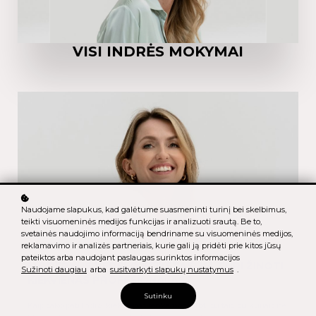
VISI INDRĖS MOKYMAI
Naudojame slapukus, kad galėtume suasmeninti turinį bei skelbimus,
teikti visuomeninės medijos funkcijas ir analizuoti srautą. Be to,
svetainės naudojimo informaciją bendriname su visuomeninės medijos,
reklamavimo ir analizės partneriais, kurie gali ją pridėti prie kitos jūsų
pateiktos arba naudojant paslaugas surinktos informacijos
MODERNUS VERSLO ETIKETAS: KĄ TURI ŽINOTI
Sužinoti daugiau
arba
susitvarkyti slapukų nustatymus
.
KIEKVIENAS PROFESIONALAS?
Sutinku
Kaip sako pati Indrė: kiekvienas renkamės dirbti su tais, su kuriais ne