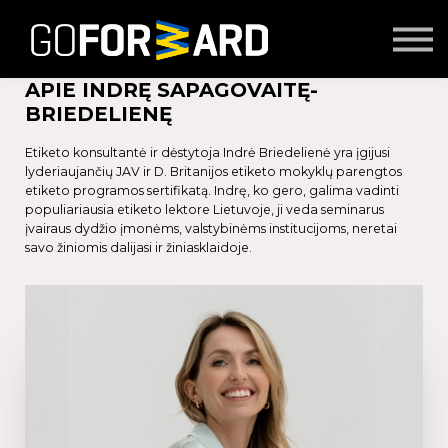
Mokymai
Seminarai
Lektoriai
APIE INDRĘ SAPAGOVAITĘ-
Partnerių turinys
BRIEDELIENĘ
Prisijungti
Etiketo konsultantė ir dėstytoja Indrė Briedelienė yra įgijusi
lyderiaujančių JAV ir D. Britanijos etiketo mokyklų parengtos
etiketo programos sertifikatą. Indrę, ko gero, galima vadinti
populiariausia etiketo lektore Lietuvoje, ji veda seminarus
įvairaus dydžio įmonėms, valstybinėms institucijoms, neretai
savo žiniomis dalijasi ir žiniasklaidoje.