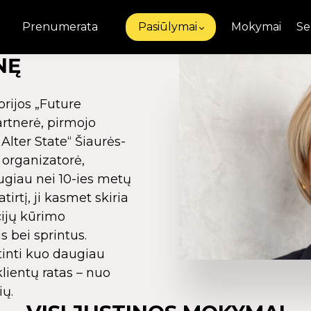
Prenumerata
Pasiūlymai
Mokymai
Se
NĘ
orijos „Future
artnerė, pirmojo
„Alter State“ Šiaurės-
r organizatorė,
augiau nei 10-ies metų
tį, ji kasmet skiria
cijų kūrimo
 bei sprintus.
tinti kuo daugiau
lientų ratas – nuo
ių.