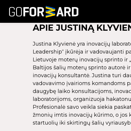
APIE JUSTINĄ KLYVIE
Justina Klyvienė yra inovacijų laborat
Leadership“ įkūrėja ir vadovaujanti p
Lietuvoje moterų inovacijų sprinto ir 
Baltijos šalių moterų sprinto autorė i
inovacijų konsultantė. Justina turi d
vadovavimo įvairioms komandoms patir
daugybę laiko konsultacijoms, inova
laboratorijoms, organizuoja hakatonus
Profesionalė savo veikla siekia paska
žmonių imtis inovacijų kūrimo, o jos k
startuolių iki skirtingų šalių vyriausyb