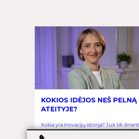
KOKIOS IDĖJOS NEŠ PELNĄ
ATEITYJE?
Kokia yra inovacijų istorija? Juk tik žinan
ją galėsime aiškiai suprasti, kas veikia ir