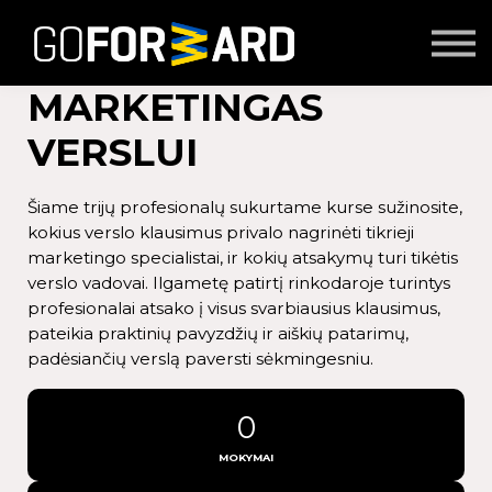
Mokymai
Seminarai
Lektoriai
MARKETINGAS
Partnerių turinys
VERSLUI
Prisijungti
Šiame trijų profesionalų sukurtame kurse sužinosite,
kokius verslo klausimus privalo nagrinėti tikrieji
marketingo specialistai, ir kokių atsakymų turi tikėtis
verslo vadovai. Ilgametę patirtį rinkodaroje turintys
profesionalai atsako į visus svarbiausius klausimus,
pateikia praktinių pavyzdžių ir aiškių patarimų,
padėsiančių verslą paversti sėkmingesniu.
0
MOKYMAI