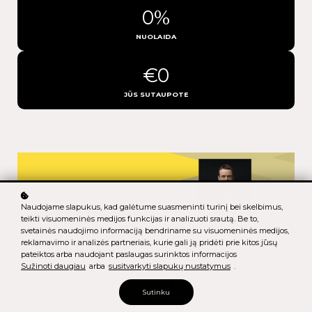
0%
NUOLAIDA
€0
JŪS SUTAUPOTE
Naudojame slapukus, kad galėtume suasmeninti turinį bei skelbimus,
teikti visuomeninės medijos funkcijas ir analizuoti srautą. Be to,
svetainės naudojimo informaciją bendriname su visuomeninės medijos,
reklamavimo ir analizės partneriais, kurie gali ją pridėti prie kitos jūsų
pateiktos arba naudojant paslaugas surinktos informacijos
Sužinoti daugiau
arba
susitvarkyti slapukų nustatymus
.
Sutinku
NET 8 PASKAITOS APIMANČIOS SVARBIAUSIUS MARKETINGO ASPEKTUS