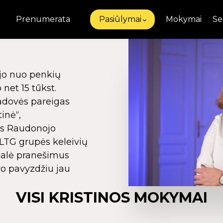
Prenumerata
Pasiūlymai
Mokymai
Se
ėjo nuo penkių
net 15 tūkst.
vadovės pareigas
inė“,
os Raudonojo
 LTG grupės keleivių
nalė pranešimus
vo pavyzdžiu jau
VISI KRISTINOS MOKYMAI