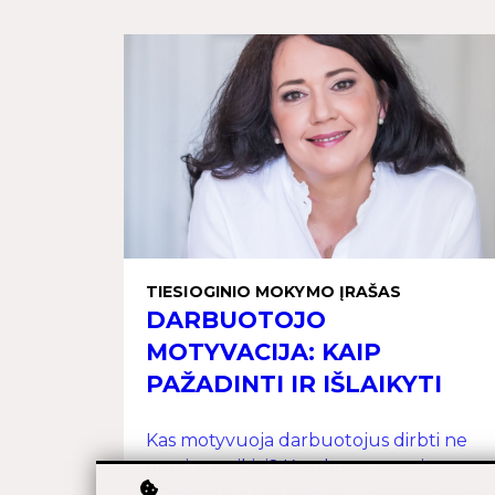
TIESIOGINIO MOKYMO ĮRAŠAS
DARBUOTOJO
MOTYVACIJA: KAIP
PAŽADINTI IR IŠLAIKYTI
Kas motyvuoja darbuotojus dirbti ne
gerai, o puikiai? Kas demotyvuoja
komandą, o kas kaip tik – pakelia dvasią