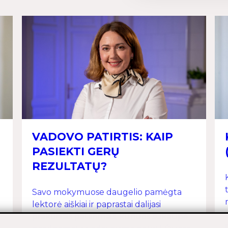
VADOVO PATIRTIS: KAIP
PASIEKTI GERŲ
REZULTATŲ?
Savo mokymuose daugelio pamėgta
lektorė aiškiai ir paprastai dalijasi
praktiniais patarimais, kuriuos sukaupė
?