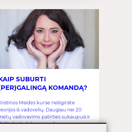
KAIP SUBURTI
(PER)GALINGĄ KOMANDĄ?
Kristinos Meidės kurse neišgirsite
teorijos iš vadovėlių. Daugiau nei 20
metų vadovavimo patirties sukaupusi ir
didžiuliui kolektyvui vadovavusi
profesionalė dalijasi realiomis istorijomis