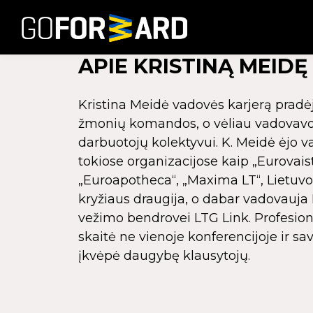
APIE KRISTINĄ MEIDĘ
Kristina Meidė vadovės karjerą prad
žmonių komandos, o vėliau vadovavo 
darbuotojų kolektyvui. K. Meidė ėjo 
tokiose organizacijose kaip „Eurovaist
„Euroapotheca“, „Maxima LT“, Lietuv
kryžiaus draugija, o dabar vadovauja
vežimo bendrovei LTG Link. Profesio
skaitė ne vienoje konferencijoje ir sa
įkvėpė daugybę klausytojų.