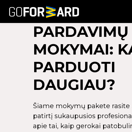
PARDAVIMŲ
MOKYMAI: K
PARDUOTI
DAUGIAU?
Šiame mokymų pakete rasite š
patirtį sukaupusios profesio
apie tai, kaip gerokai patobuli