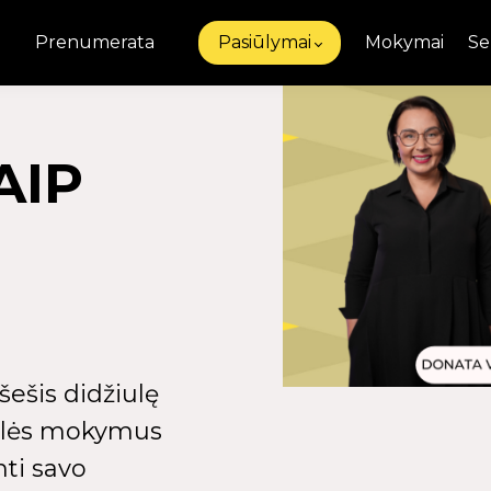
Prenumerata
Pasiūlymai
Mokymai
Se
AIP
ešis didžiulę
nalės mokymus
nti savo