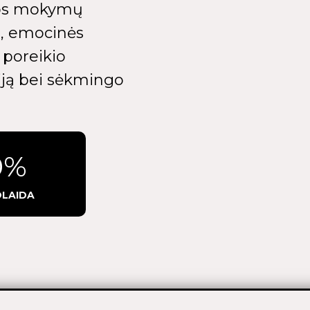
dos mokymų
ą, emocinės
 poreikio
ją bei sėkmingo
0%
LAIDA