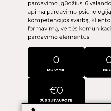
pardavimo įgūdžius. 6 valan
apima pardavimo psichologij
kompetencijos svarbą, kliento
formavimą, vertės komunikaci
pardavimo elementus.
0
MOKYMAI
NUO
€0
JŪS SUTAUPOTE