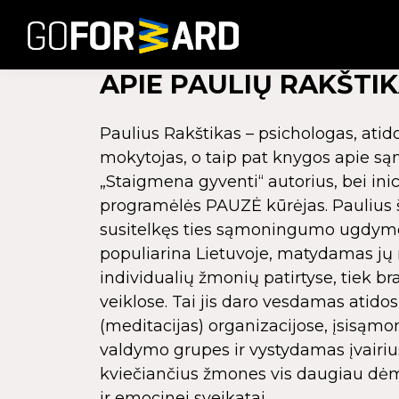
APIE PAULIŲ RAKŠTI
Paulius Rakštikas – psichologas, atid
mokytojas, o taip pat knygos apie
„Staigmena gyventi“ autorius, bei inic
programėlės PAUZĖ kūrėjas. Paulius 
susitelkęs ties sąmoningumo ugdymo
populiarina Lietuvoje, matydamas jų
individualių žmonių patirtyse, tiek b
veiklose. Tai jis daro vesdamas atidos
(meditacijas) organizacijose, įsisąmo
valdymo grupes ir vystydamas įvairiu
kviečiančius žmones vis daugiau dėme
ir emocinei sveikatai.