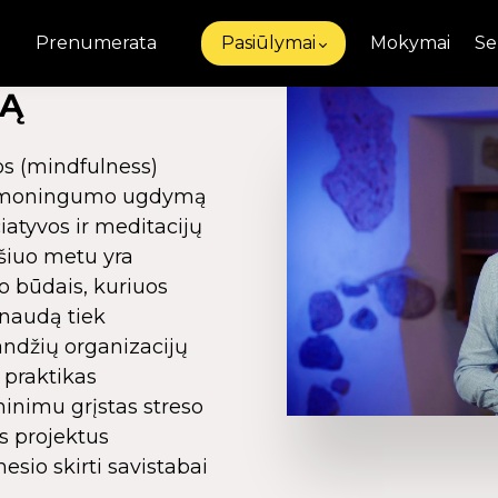
Prenumerata
Pasiūlymai
Mokymai
Se
KĄ
os (mindfulness)
 sąmoningumo ugdymą
iatyvos ir meditacijų
šiuo metu yra
 būdais, kuriuos
 naudą tiek
randžių organizacijų
 praktikas
ninimu grįstas streso
s projektus
sio skirti savistabai