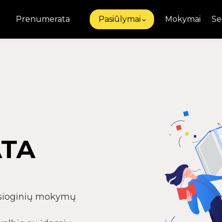
Prenumerata
Pasiūlymai
Mokymai
Se
TA
iesioginių mokymų