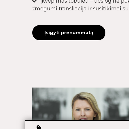
Įkvėpimas tobulėti – tiesioginė po
žmogumi transliacija ir susitikimai 
Įsigyti prenumeratą