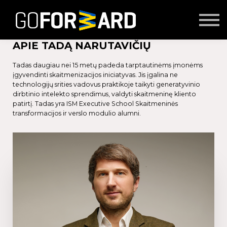
Mokymai
Seminarai
Lektoriai
APIE TADĄ NARUTAVIČIŲ
Partnerių turinys
Tadas daugiau nei 15 metų padeda tarptautinėms įmonėms
Prisijungti
įgyvendinti skaitmenizacijos iniciatyvas. Jis įgalina ne
technologijų srities vadovus praktikoje taikyti generatyvinio
dirbtinio intelekto sprendimus, valdyti skaitmeninę kliento
patirtį. Tadas yra ISM Executive School Skaitmeninės
transformacijos ir verslo modulio alumni.