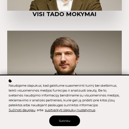
VISI TADO MOKYMAI
Naudojame slapukus, kad galėtume suasmeninti turinį bei skelbimus,
teikti visuomeninės medijos funkcijas ir analizuoti srautą. Be to,
svetainės naudojimo informaciją bendriname su visuomeninės medijos,
reklamavimo ir analizės partneriais, kurie gali ją pridėti prie kitos jūsų
SKAITMENINĖ TRANSFORMACIJA, KURIANT
pateiktos arba naudojant paslaugas surinktos informacijos
VERTĘ VERSLUI
Sužinoti daugiau
arba
susitvarkyti slapukų nustatymus
.
„Skaitmeninės transformacijos yra ne apie technologijas, o apie
Sutinku
požiūrį”, - įsitikinęs Tadas. Jų tikslas - kurti naujus verslo modelius,
naujus produktus, naujus pajamų srautus ir pasiekti didelių verslo