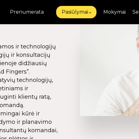
Prenumerata
Pasiūlymai
Mokymai
Se
amos ir technologijų
ijų ir konsultacijų
vienoje didžiausių
d Fingers”.
tyvių technologijų,
etiniams ir
ginti klientų ratą,
 komandą.
kmingai kūrė ir
dymo ir planavimo
onsultantų komandai,
os plėtros ir