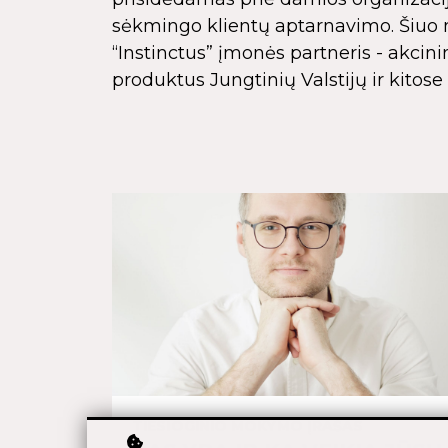
sėkmingo klientų aptarnavimo. Šiuo m
“Instinctus” įmonės partneris - akcini
produktus Jungtinių Valstijų ir kitose
TIESIOGINIO MOKYMO ĮRAŠAS