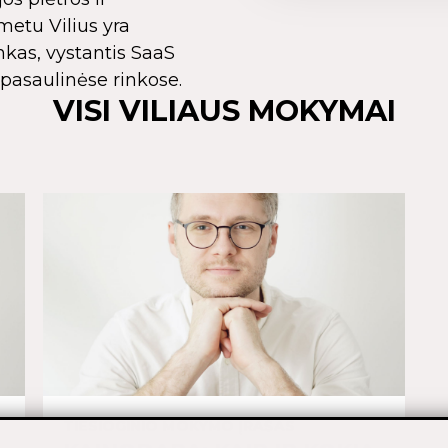
etu Vilius yra
nkas, vystantis SaaS
 pasaulinėse rinkose.
VISI VILIAUS MOKYMAI
TIESIOGINIO MOKYMO ĮRAŠAS