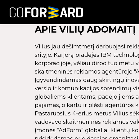
APIE VILIŲ ADOMAITĮ
Vilius jau dešimtmetį darbuojasi rekl
srityje. Karjerą pradėjęs IBM technolog
korporacijoje, vėliau dirbo tuo metu 
skaitmeninės reklamos agentūroje “A
Įgyvendindamas daug skirtingų inova
verslo ir komunikacijos sprendimų vi
globaliems klientams, padėjo jiems au
pajamas, o kartu ir plėsti agentūros
Pastaruosius 4-erius metus Vilius sė
vadovavo skaitmeninės reklamos val
įmonės “AdForm” globaliai klientų k
prisidėdamas prie darnios organizacij