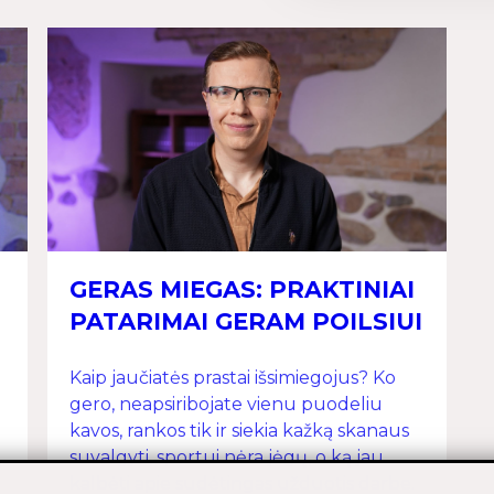
GERAS MIEGAS: PRAKTINIAI
PATARIMAI GERAM POILSIUI
Kaip jaučiatės prastai išsimiegojus? Ko
gero, neapsiribojate vienu puodeliu
kavos, rankos tik ir siekia kažką skanaus
suvalgyti, sportui nėra jėgų, o ką jau
o
kalbėti apie sudėtingas užduotis darbe.