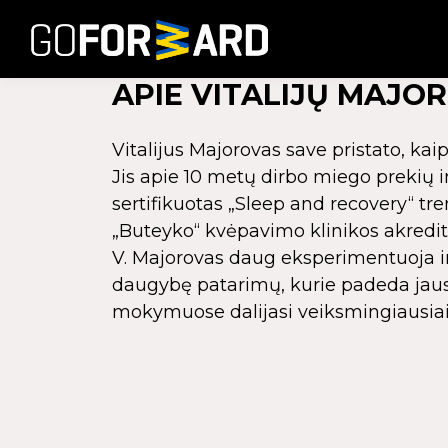
APIE VITALIJŲ MAJO
Vitalijus Majorovas save pristato, kaip
Jis apie 10 metų dirbo miego prekių in
sertifikuotas „Sleep and recovery“ tre
„Buteyko“ kvėpavimo klinikos akreditu
V. Majorovas daug eksperimentuoja i
daugybę patarimų, kurie padeda jaust
mokymuose dalijasi veiksmingiausiai