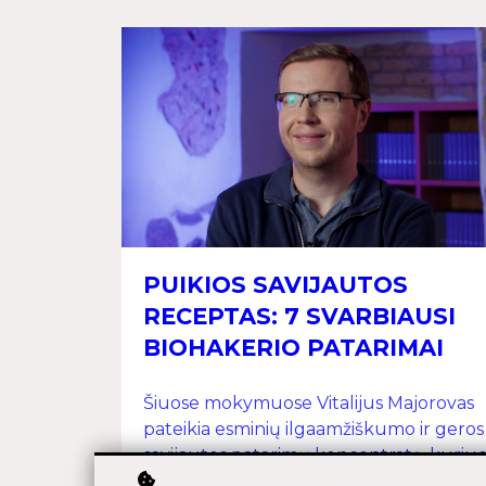
PUIKIOS SAVIJAUTOS
RECEPTAS: 7 SVARBIAUSI
BIOHAKERIO PATARIMAI
Šiuose mokymuose Vitalijus Majorovas
pateikia esminių ilgaamžiškumo ir geros
savijautos patarimų koncentratą, kuriu
vadovaujantis kasdien jausitės