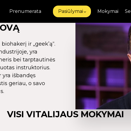
Prenumerata
Pasiūlymai
Mokymai
Se
ROVĄ
 biohakerį ir „geek’ą“.
dustrijoje, yra
neris bei tarptautinės
otas instruktorius.
r yra išbandęs
is geriau, o savo
s.
VISI VITALIJAUS MOKYMAI