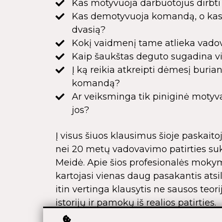
Kas motyvuoja darbuotojus dirbti 
Kas demotyvuoja komandą, o kas k
dvasią?
Kokį vaidmenį tame atlieka vado
Kaip šaukštas deguto sugadina v
Į ką reikia atkreipti dėmesį buri
komandą?
Ar veiksminga tik piniginė motyva
jos?
Į visus šiuos klausimus šioje paskait
nei 20 metų vadovavimo patirties suk
Meidė. Apie šios profesionalės moky
kartojasi vienas daug pasakantis atsi
itin vertinga klausytis ne sausos teor
istorijų ir pamokų iš realios patirties.