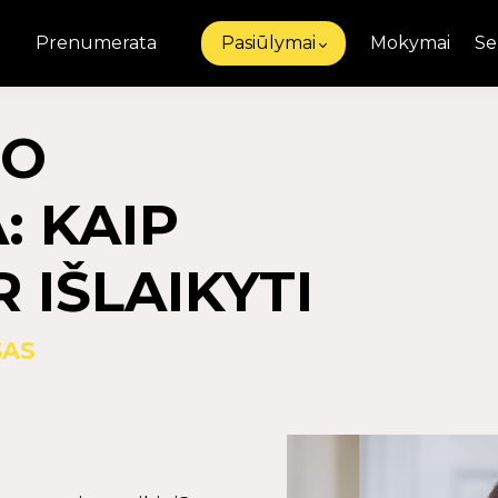
Prenumerata
Pasiūlymai
Mokymai
Se
JO
: KAIP
R IŠLAIKYTI
ŠAS