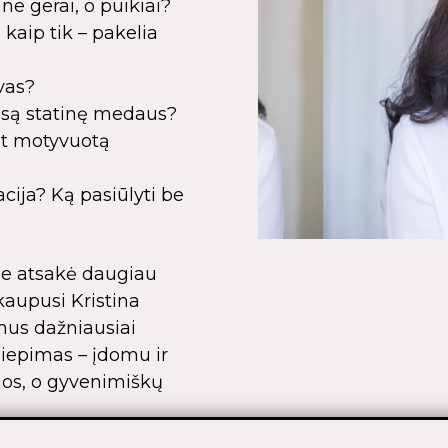
ne gerai, o puikiai?
aip tik – pakelia
vas?
isą statinę medaus?
ant motyvuotą
cija? Ką pasiūlyti be
oje atsakė daugiau
aupusi Kristina
mus dažniausiai
liepimas – įdomu ir
ijos, o gyvenimiškų