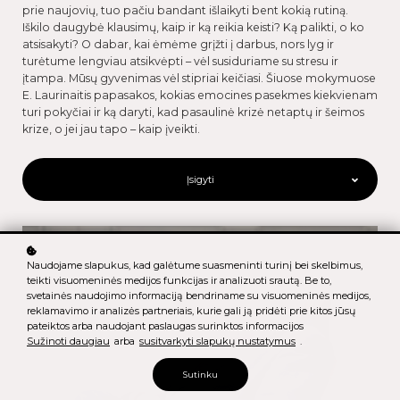
prie naujovių, tuo pačiu bandant išlaikyti bent kokią rutiną.
Iškilo daugybė klausimų, kaip ir ką reikia keisti? Ką palikti, o ko
atsisakyti? O dabar, kai ėmėme grįžti į darbus, nors lyg ir
turėtume lengviau atsikvėpti – vėl susiduriame su stresu ir
įtampa. Mūsų gyvenimas vėl stipriai keičiasi. Šiuose mokymuose
E. Laurinaitis papasakos, kokias emocines pasekmes kiekvienam
turi pokyčiai ir ką daryti, kad pasaulinė krizė netaptų ir šeimos
krize, o jei jau tapo – kaip įveikti.
Įsigyti
Naudojame slapukus, kad galėtume suasmeninti turinį bei skelbimus,
teikti visuomeninės medijos funkcijas ir analizuoti srautą. Be to,
svetainės naudojimo informaciją bendriname su visuomeninės medijos,
reklamavimo ir analizės partneriais, kurie gali ją pridėti prie kitos jūsų
pateiktos arba naudojant paslaugas surinktos informacijos
Sužinoti daugiau
arba
susitvarkyti slapukų nustatymus
.
Sutinku