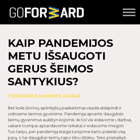
Mokymai
Seminarai
Lektoriai
Partnerių turinys
KAIP PANDEMIJOS
Prisijungti
METU IŠSAUGOTI
GERUS ŠEIMOS
SANTYKIUS?
TIESIOGINIO MOKYMO ĮRAŠAS
Bet koks išorinių aplinkybių pasikeitimas visada atsispindi ir
vidiniame šeimos gyvenime. Pandemija apvertė daugybės
šeimų gyvenimus aukštyn kojomis: iki tol visi eidavome į darbus,
vakare trumpai aptardavome reikalus ir eidavome miegoti.
Tuo tarpu, per pandemiją staiga turėjome kartu praleisti visą
parą, o tai daugybei šeimų tapo tikru iššūkiu. Teko prisitaikyti