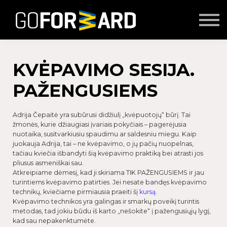
Mokymai
Seminarai
Lektoriai
Partnerių turinys
KVĖPAVIMO SESIJA.
Prisijungti
PAŽENGUSIEMS
Adrija Čepaitė yra subūrusi didžiulį „kvėpuotojų“ būrį. Tai
žmonės, kurie džiaugiasi įvariais pokyčiais – pagerėjusia
nuotaika, susitvarkiusiu spaudimu ar saldesniu miegu. Kaip
juokauja Adrija, tai – ne kvėpavimo, o jų pačių nuopelnas,
tačiau kviečia išbandyti šią kvėpavimo praktiką bei atrasti jos
pliusus asmeniškai sau.
Atkreipiame dėmesį, kad ji skiriama TIK PAŽENGUSIEMS ir jau
turintiems kvėpavimo patirties. Jei nesate bandęs kvėpavimo
technikų, kviečiame pirmiausia praeiti šį
kursą
.
Kvėpavimo technikos yra galingas ir smarkų poveikį turintis
metodas, tad jokiu būdu iš karto „nešokite“ į pažengusiųjų lygį,
kad sau nepakenktumėte.