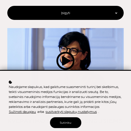
Įsigyti
Naudojame slapukus, kad galėtume suasmeninti turinį bei skelbimus,
teikti visuomeninės medijos funkcijas ir analizuoti srautą. Be to,
svetainės naudojimo informaciją bendriname su visuomeninės medijos,
reklamavimo ir analizės partneriais, kurie gali ją pridėti prie kitos jūsų
pateiktos arba naudojant paslaugas surinktos informacijos
Sužinoti daugiau
arba
susitvarkyti slapukų nustatymus
.
KVĖPAVIMO SESIJA. PAŽENGUSIEMS
Sutinku