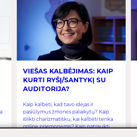
VIEŠAS KALBĖJIMAS: KAIP
KURTI RYŠĮ/SANTYKĮ SU
AUDITORIJA?
Kaip kalbėti, kad tavo idėjas ir
a
pasiūlymus žmonės palaikytų? Kaip
išlikti charizmatišku, kai kalbėti tenka
online priemonėmis? Kaip patraukti
žmones, kad jie norėtų būti jūsų