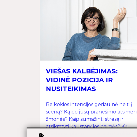
VIEŠAS KALBĖJIMAS:
VIDINĖ POZICIJA IR
NUSITEIKIMAS
Be kokios intencijos geriau nė neiti į
sceną? Ką po jūsų pranešimo atsimen
žmonės? Kaip sumažinti stresą ir
atsikratyti kaustančios baimės? Ką
svarbu suplanuoti iš anksto? Kokie