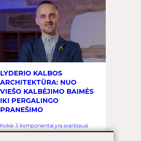
LYDERIO KALBOS
ARCHITEKTŪRA: NUO
VIEŠO KALBĖJIMO BAIMĖS
IKI PERGALINGO
PRANEŠIMO
Kokie 3 komponentai yra svarbiausi
geram pranešimui? Kaip įveikti arba
suvaldyti viešojo kalbėjimo baimę?