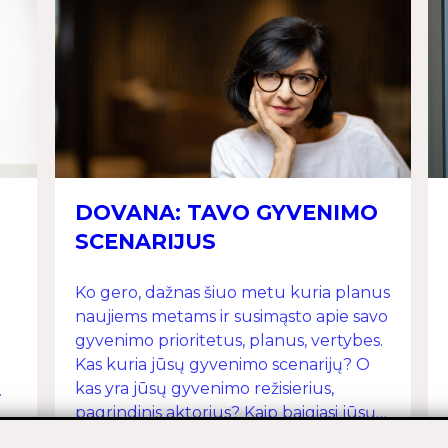
DOVANA: TAVO GYVENIMO
SCENARIJUS
Ko gero, dažnas šiuo metu kuria planus
naujiems metams ir susimąsto apie savo
gyvenimo prioritetus, planus, vertybes.
Kas kuria jūsų gyvenimo scenarijų? O
kas yra jūsų gyvenimo režisierius,
.
pagrindinis aktorius? Kaip baigiasi jūsų
filmas? Adrija Čepaitė dalijasi svarbia