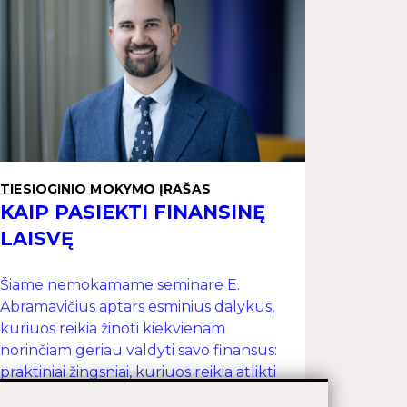
TIESIOGINIO MOKYMO ĮRAŠAS
KAIP PASIEKTI FINANSINĘ
LAISVĘ
Šiame nemokamame seminare E.
Abramavičius aptars esminius dalykus,
kuriuos reikia žinoti kiekvienam
norinčiam geriau valdyti savo finansus:
praktiniai žingsniai, kuriuos reikia atlikti
prieš žengiant investavimo keliu,