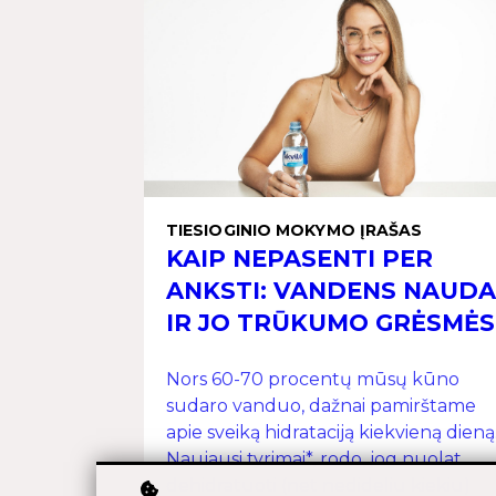
TIESIOGINIO MOKYMO ĮRAŠAS
KAIP NEPASENTI PER
ANKSTI: VANDENS NAUDA
IR JO TRŪKUMO GRĖSMĖS
Nors 60-70 procentų mūsų kūno
sudaro vanduo, dažnai pamirštame
apie sveiką hidrataciją kiekvieną dieną
Naujausi tyrimai*, rodo, jog nuolat
dehidratuoti (net nedideliu kiekiu)