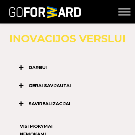
Mokymai
Seminarai
Lektoriai
Partnerių turinys
INOVACIJOS VERSLUI
Prisijungti
DARBUI
GERAI SAVIJAUTAI
SAVIREALIZACIJAI
VISI MOKYMAI
NEMOKAMI