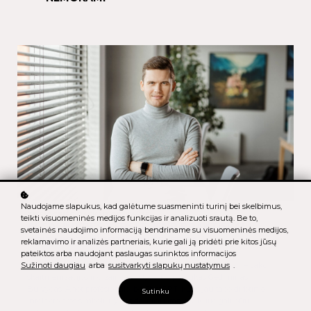
Naudojame slapukus, kad galėtume suasmeninti turinį bei skelbimus,
TIESIOGINĖS PASKAITOS ĮRAŠAS
teikti visuomeninės medijos funkcijas ir analizuoti srautą. Be to,
AI GALIMYBĖS VERSLE: KAIP PRAKTIŠKAI
svetainės naudojimo informaciją bendriname su visuomeninės medijos,
PRITAIKYTI DIRBTINĮ INTELEKTĄ
reklamavimo ir analizės partneriais, kurie gali ją pridėti prie kitos jūsų
pateiktos arba naudojant paslaugas surinktos informacijos
„Dirbtinis intelektas – jau nebe ateities tema, o šiandienos“, – sako
Sužinoti daugiau
arba
susitvarkyti slapukų nustatymus
.
skaitmenizacijos ir dizaino mąstysenos praktikas Gediminas
Buivydas. Anot profesionalo, be ChatGPT, kuris jau tapo dirbtinio
Sutinku
intelekto eros simboliu, yra ir daugiau įrankių, kurie gali būti