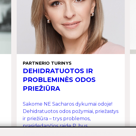
PARTNERIO TURINYS
DEHIDRATUOTOS IR
PROBLEMINĖS ODOS
PRIEŽIŪRA
Sakome NE Sacharos dykumai odoje!
Dehidratuotos odos požymiai, priežastys
ir priežiūra – trys problemos,
prasidedančios raide P, bus
i
išanalizuotos, išspręstos ir sunaikintos,