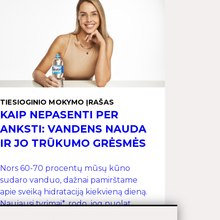
TIESIOGINIO MOKYMO ĮRAŠAS
KAIP NEPASENTI PER
ANKSTI: VANDENS NAUDA
IR JO TRŪKUMO GRĖSMĖS
Nors 60-70 procentų mūsų kūno
sudaro vanduo, dažnai pamirštame
apie sveiką hidrataciją kiekvieną dieną.
Naujausi tyrimai*, rodo, jog nuolat
dehidratuoti (net nedideliu kiekiu)