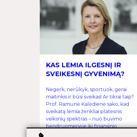
KAS LEMIA ILGESNĮ IR
SVEIKESNĮ GYVENIMĄ?
Negerk, nerūkyk, sportuok, gerai
maitinkis ir būsi sveikas! Ar tikrai taip?
Prof. Ramunė Kalėdienė sako, kad
sveikatą lemia ženkliai platesnis
veiksnių spektras – nuo buvimo
bendruomenėje iki finansinio
pajėgumo, nuo bendro atsparumo ik